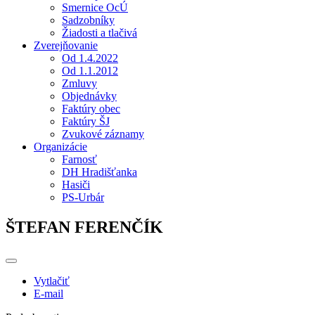
Smernice OcÚ
Sadzobníky
Žiadosti a tlačivá
Zverejňovanie
Od 1.4.2022
Od 1.1.2012
Zmluvy
Objednávky
Faktúry obec
Faktúry ŠJ
Zvukové záznamy
Organizácie
Farnosť
DH Hradišťanka
Hasiči
PS-Urbár
ŠTEFAN FERENČÍK
Vytlačiť
E-mail