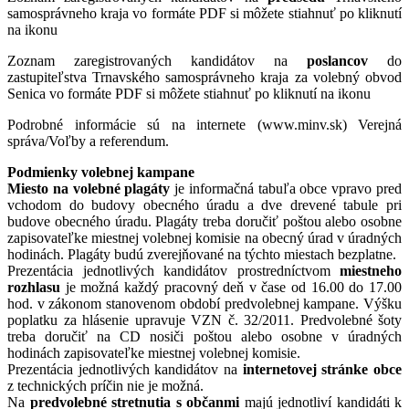
samosprávneho kraja vo formáte PDF si môžete stiahnuť po kliknutí
na ikonu
Zoznam zaregistrovaných kandidátov na
poslancov
do
zastupiteľstva Trnavského samosprávneho kraja za volebný obvod
Senica vo formáte PDF si môžete stiahnuť po kliknutí na ikonu
Podrobné informácie sú na internete (www.minv.sk) Verejná
správa/Voľby a referendum.
Podmienky volebnej kampane
Miesto na volebné plagáty
je informačná tabuľa obce vpravo pred
vchodom do budovy obecného úradu a dve drevené tabule pri
budove obecného úradu. Plagáty treba doručiť poštou alebo osobne
zapisovateľke miestnej volebnej komisie na obecný úrad v úradných
hodinách. Plagáty budú zverejňované na týchto miestach bezplatne.
Prezentácia jednotlivých kandidátov prostredníctvom
miestneho
rozhlasu
je možná každý pracovný deň v čase od 16.00 do 17.00
hod. v zákonom stanovenom období predvolebnej kampane. Výšku
poplatku za hlásenie upravuje VZN č. 32/2011. Predvolebné šoty
treba doručiť na CD nosiči poštou alebo osobne v úradných
hodinách zapisovateľke miestnej volebnej komisie.
Prezentácia jednotlivých kandidátov na
internetovej stránke obce
z technických príčin nie je možná.
Na
predvolebné stretnutia s občanmi
majú jednotliví kandidáti k