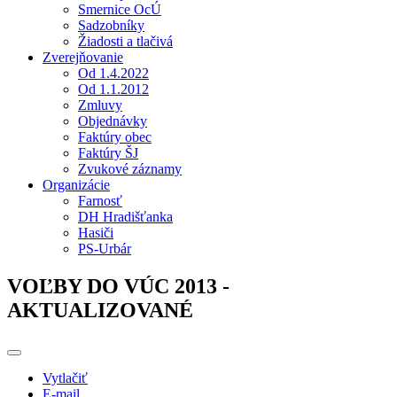
Smernice OcÚ
Sadzobníky
Žiadosti a tlačivá
Zverejňovanie
Od 1.4.2022
Od 1.1.2012
Zmluvy
Objednávky
Faktúry obec
Faktúry ŠJ
Zvukové záznamy
Organizácie
Farnosť
DH Hradišťanka
Hasiči
PS-Urbár
VOĽBY DO VÚC 2013 -
AKTUALIZOVANÉ
Vytlačiť
E-mail