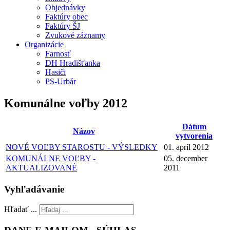
Objednávky
Faktúry obec
Faktúry ŠJ
Zvukové záznamy
Organizácie
Farnosť
DH Hradišťanka
Hasiči
PS-Urbár
Komunálne voľby 2012
Dátum
Názov
vytvorenia
NOVÉ VOĽBY STAROSTU - VÝSLEDKY
01. apríl 2012
KOMUNÁLNE VOĽBY -
05. december
AKTUALIZOVANÉ
2011
Vyhľadávanie
Hľadať ...