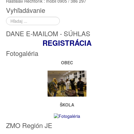
Rastislav Rechtorík : mobil 0905 / 386 297
Vyhľadávanie
Hľadať
...
DANE E-MAILOM - SÚHLAS
REGISTRÁCIA
Fotogaléria
OBEC
ŠKOLA
ZMO Región JE