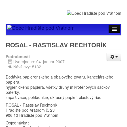
Úvod
ROSAL - RASTISLAV RECHTORÍK
Hlavné menu
Podrobnosti
Uverejnené: 04. január 2007
Samospráva
Návštevy: 5132
Zverejňovanie
Dodávka papierenského a obalového tovaru, kancelárskeho
papiera,
Organizácie
hygienického papiera, všetky druhy mikroténových sáčkov,
baterky,
zapaľovače, pohľadnice, okrasný papier, plastový riad.
ROSAL - Rastislav Rechtorík
Hradište pod Vrátnom č. 23
906 12 Hradište pod Vrátnom
Objednávky :