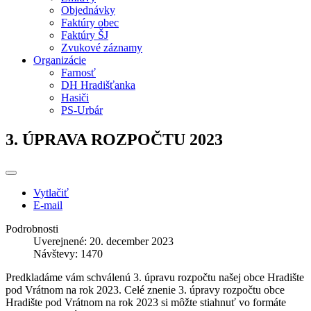
Objednávky
Faktúry obec
Faktúry ŠJ
Zvukové záznamy
Organizácie
Farnosť
DH Hradišťanka
Hasiči
PS-Urbár
3. ÚPRAVA ROZPOČTU 2023
Vytlačiť
E-mail
Podrobnosti
Uverejnené: 20. december 2023
Návštevy: 1470
Predkladáme vám schválenú 3. úpravu rozpočtu našej obce Hradište
pod Vrátnom na rok 2023. Celé znenie 3. úpravy rozpočtu obce
Hradište pod Vrátnom na rok 2023 si môžte stiahnuť vo formáte