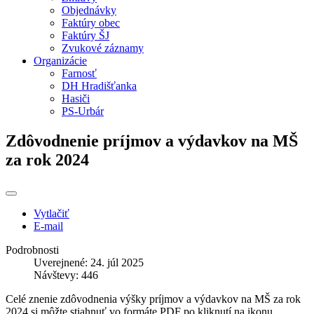
Objednávky
Faktúry obec
Faktúry ŠJ
Zvukové záznamy
Organizácie
Farnosť
DH Hradišťanka
Hasiči
PS-Urbár
Zdôvodnenie príjmov a výdavkov na MŠ
za rok 2024
Vytlačiť
E-mail
Podrobnosti
Uverejnené: 24. júl 2025
Návštevy: 446
Celé znenie zdôvodnenia výšky príjmov a výdavkov na MŠ za rok
2024 si môžte stiahnuť vo formáte PDF po kliknutí na ikonu.