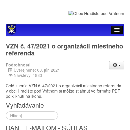
Úvod
VZN č. 47/2021 o organizácii miestneho
referenda
Hlavné menu
Podrobnosti
Samospráva
Uverejnené: 08. jún 2021
Návštevy: 1883
Zverejňovanie
Celé znenie VZN č. 47/2021 o organizácii miestneho referenda
Organizácie
v obci Hradište pod Vrátnom si môžte stiahnuť vo formáte PDF
po kliknutí na ikonu.
Vyhľadávanie
Hľadať
...
DANE E-MAILOM - SÚHLAS